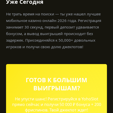
Уже Сегодня
Не трать время на поиски — ты уже нашел лучшее
мобильное казино онлайн 2026 года. Регистрация
занимает 30 секунд, первый депозит удваивается
бонусом, а вывод выигрышей происходит без
задержек. Присоединяйся к 50,000+ довольных
игроков и получи свою долю джекпотов!
ГОТОВ К БОЛЬШИМ
ВЫИГРЫШАМ?
Не упусти шанс! Регистрируйся в YohoSlot
прямо сейчас и получи 50 000 ₽ бонуса + 200
фриспинов. Твой джекпот ждет!