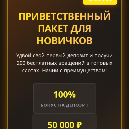
ПРИВЕТСТВЕННЫЙ
ПАКЕТ ДЛЯ
НОВИЧКОВ
Удвой свой первый депозит и получи
200 бесплатных вращений в топовых
слотах. Начни с преимуществом!
100%
БОНУС НА ДЕПОЗИТ
50 000 ₽