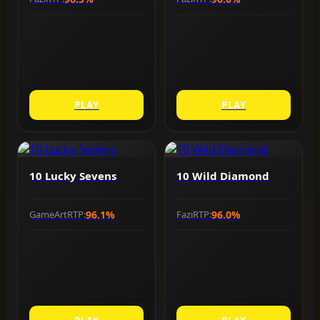
PLAY
PLAY
10 Lucky Sevens
10 Wild Diamond
96.1%
96.0%
GameArt
RTP:
Fazi
RTP: