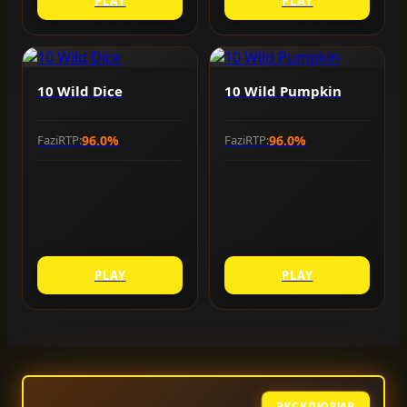
PLAY
PLAY
10 Wild Dice
10 Wild Pumpkin
96.0%
96.0%
Fazi
RTP:
Fazi
RTP:
PLAY
PLAY
ЭКСКЛЮЗИВ