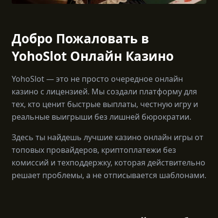
Добро Пожаловать в
YohoSlot Онлайн Казино
YohoSlot — это не просто очередное онлайн
казино с лицензией. Мы создали платформу для
тех, кто ценит быстрые выплаты, честную игру и
реальные выигрыши без лишней бюрократии.
Здесь ты найдешь лучшие казино онлайн игры от
топовых провайдеров, криптоплатежи без
комиссий и техподдержку, которая действительно
решает проблемы, а не отписывается шаблонами.