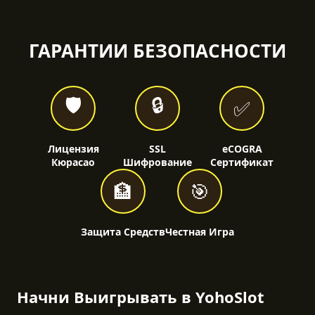
международных стандартов безопасности. Все
для бонуса и выигрышей с фриспинов. Срок
данные защищены 256-битным SSL-шифрованием
отыгрыша — 30 дней. Также новички получают 25
— тем же, что используют банки. Персональная
бездепозитных фриспинов сразу после
информация не передается третьим лицам и
регистрации.
ГАРАНТИИ БЕЗОПАСНОСТИ
обрабатывается согласно GDPR. Средства игроков
хранятся на отдельных счетах в европейских
банках. Регулярные аудиты безопасности
🛡️
🔒
проводит компания eCOGRA. Для дополнительной
✅
защиты рекомендуем включить двухфакторную
аутентификацию в настройках аккаунта.
Лицензия
SSL
eCOGRA
Кюрасао
Шифрование
Сертификат
🏦
🎯
Защита Средств
Честная Игра
Начни Выигрывать в YohoSlot