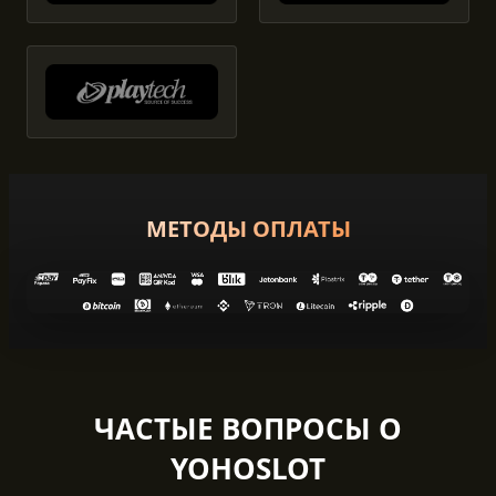
МЕТОДЫ ОПЛАТЫ
ЧАСТЫЕ ВОПРОСЫ О
YOHOSLOT