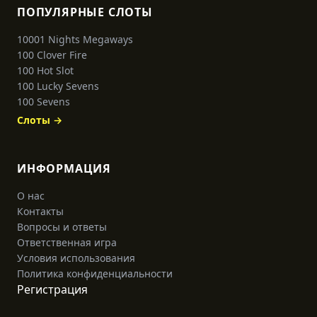
ПОПУЛЯРНЫЕ СЛОТЫ
10001 Nights Megaways
100 Clover Fire
100 Hot Slot
100 Lucky Sevens
100 Sevens
Слоты →
ИНФОРМАЦИЯ
О нас
Контакты
Вопросы и ответы
Ответственная игра
Условия использования
Политика конфиденциальности
Регистрация