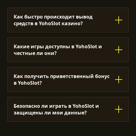
Как быстро происходит вывод
средств в YohoSlot казино?
Выводы в криптовалютах (Bitcoin, Ethereum, USDT,
Litecoin) обрабатываются автоматически в
Какие игры доступны в YohoSlot и
течение 10 минут после подтверждения заявки.
честные ли они?
Банковские переводы и электронные кошельки —
до 24 часов в рабочие дни. Мы не берем комиссии
В нашем каталоге более 3000 игр от проверенных
за вывод, но могут применяться комиссии
провайдеров: Pragmatic Play, NetEnt, Microgaming,
платежных систем. Минимальная сумма вывода —
Как получить приветственный бонус
Evolution Gaming и других. Все игры
2 000 ₽, максимальная — 1 000 000 ₽ в сутки для
в YohoSlot?
сертифицированы независимыми лабораториями
обычных игроков, без лимитов для VIP.
и имеют официальные RNG-сертификаты. RTP
Приветственный пакет включает 100% бонус на
автоматов варьируется от 94% до 98.5% — точные
первый депозит до 50 000 ₽ + 200 фриспинов в
значения указаны в описании каждой игры. Live-
Безопасно ли играть в YohoSlot и
популярных слотах. Для активации просто
игры транслируются из лицензированных студий
защищены ли мои данные?
зарегистрируйся, подтверди email и внеси первый
с профессиональными дилерами. Результаты всех
депозит от 2 000 ₽. Бонус зачисляется
игр можно проверить через систему Provably Fair.
YohoSlot работает по лицензии eGaming Кюрасао
автоматически. Фриспины активируются в
№8048/JAZ, что гарантирует соблюдение
течение 24 часов. Требования по отыгрышу: x35