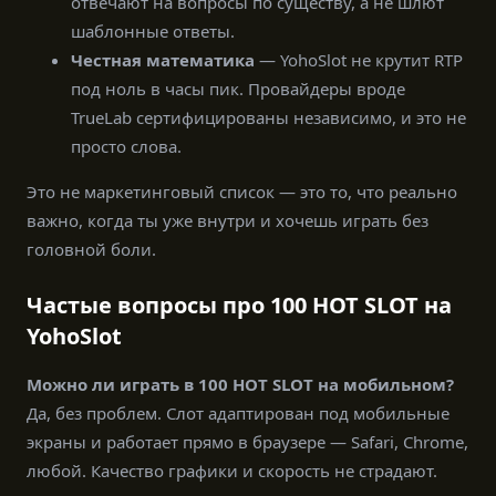
отвечают на вопросы по существу, а не шлют
шаблонные ответы.
Честная математика
— YohoSlot не крутит RTP
под ноль в часы пик. Провайдеры вроде
TrueLab сертифицированы независимо, и это не
просто слова.
Это не маркетинговый список — это то, что реально
важно, когда ты уже внутри и хочешь играть без
головной боли.
Частые вопросы про 100 HOT SLOT на
YohoSlot
Можно ли играть в 100 HOT SLOT на мобильном?
Да, без проблем. Слот адаптирован под мобильные
экраны и работает прямо в браузере — Safari, Chrome,
любой. Качество графики и скорость не страдают.