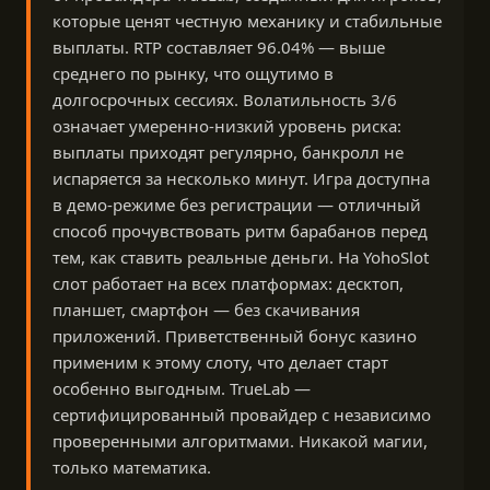
которые ценят честную механику и стабильные
выплаты. RTP составляет 96.04% — выше
среднего по рынку, что ощутимо в
долгосрочных сессиях. Волатильность 3/6
означает умеренно-низкий уровень риска:
выплаты приходят регулярно, банкролл не
испаряется за несколько минут. Игра доступна
в демо-режиме без регистрации — отличный
способ прочувствовать ритм барабанов перед
тем, как ставить реальные деньги. На YohoSlot
слот работает на всех платформах: десктоп,
планшет, смартфон — без скачивания
приложений. Приветственный бонус казино
применим к этому слоту, что делает старт
особенно выгодным. TrueLab —
сертифицированный провайдер с независимо
проверенными алгоритмами. Никакой магии,
только математика.