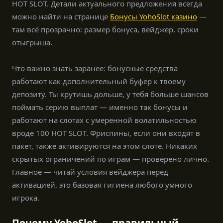
HOT SLOT. Детали актуального предложения всегда
можно найти на странице
Бонусы YohoSlot казино
—
там всё прозрачно: размер бонуса, вейджер, сроки
отыгрыша.
Что важно знать заранее: бонусные средства
работают как дополнительный буфер к твоему
депозиту. Ты крутишь дольше, у тебя больше шансов
поймать серию выплат — именно так бонусы и
работают на слотах с умеренной волатильностью
вроде 100 HOT SLOT. Фриспины, если они входят в
пакет, также активируются на этом слоте. Никаких
скрытых ограничений по играм — проверено лично.
Главное — читай условия вейджера перед
активацией, это базовая гигиена любого умного
игрока.
Почему YohoSlot — правильный