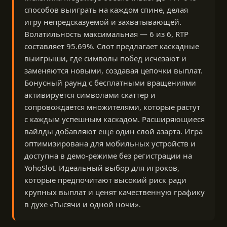
способов выиграть на каждом спине, делая
игру непредсказуемой и захватывающей.
Волатильность максимальная — 6 из 6, RTP
составляет 95.69%. Слот предлагает каскадные
выигрыши, где символы побед исчезают и
заменяются новыми, создавая цепочки выплат.
Бонусный раунд с бесплатными вращениями
активируется символами скаттер и
сопровождается множителями, которые растут
с каждым успешным каскадом. Расширяющиеся
вайлды добавляют ещё один слой азарта. Игра
оптимизирована для мобильных устройств и
доступна в демо-режиме без регистрации на
YohoSlot. Идеальный выбор для игроков,
которые предпочитают высокий риск ради
крупных выплат и ценят качественную графику
в духе «Тысячи и одной ночи».