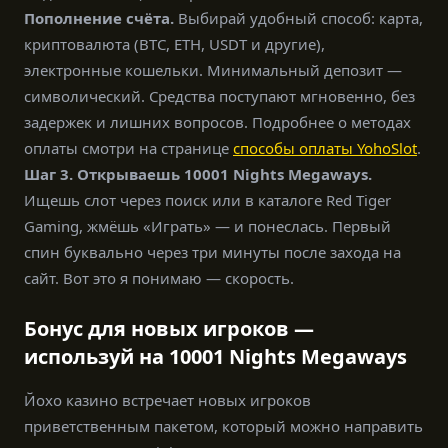
Пополнение счёта.
Выбирай удобный способ: карта,
криптовалюта (BTC, ETH, USDT и другие),
электронные кошельки. Минимальный депозит —
символический. Средства поступают мгновенно, без
задержек и лишних вопросов. Подробнее о методах
оплаты смотри на странице
способы оплаты YohoSlot
.
Шаг 3. Открываешь 10001 Nights Megaways.
Ищешь слот через поиск или в каталоге Red Tiger
Gaming, жмёшь «Играть» — и понеслась. Первый
спин буквально через три минуты после захода на
сайт. Вот это я понимаю — скорость.
Бонус для новых игроков —
используй на 10001 Nights Megaways
Йохо казино встречает новых игроков
приветственным пакетом, который можно направить