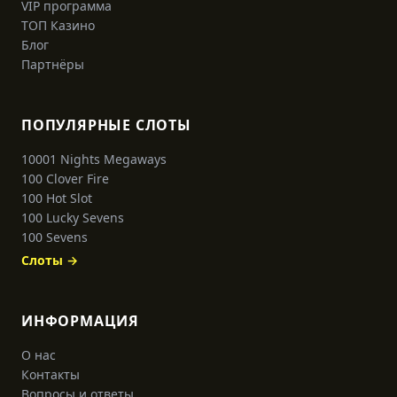
VIP программа
ТОП Казино
Блог
Партнёры
ПОПУЛЯРНЫЕ СЛОТЫ
10001 Nights Megaways
100 Clover Fire
100 Hot Slot
100 Lucky Sevens
100 Sevens
Слоты →
ИНФОРМАЦИЯ
О нас
Контакты
Вопросы и ответы