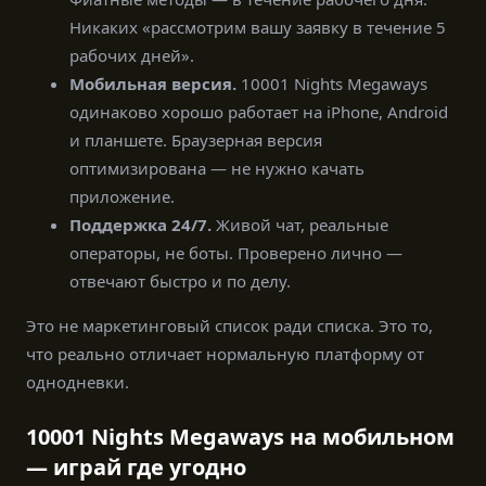
Никаких «рассмотрим вашу заявку в течение 5
рабочих дней».
Мобильная версия.
10001 Nights Megaways
одинаково хорошо работает на iPhone, Android
и планшете. Браузерная версия
оптимизирована — не нужно качать
приложение.
Поддержка 24/7.
Живой чат, реальные
операторы, не боты. Проверено лично —
отвечают быстро и по делу.
Это не маркетинговый список ради списка. Это то,
что реально отличает нормальную платформу от
однодневки.
10001 Nights Megaways на мобильном
— играй где угодно