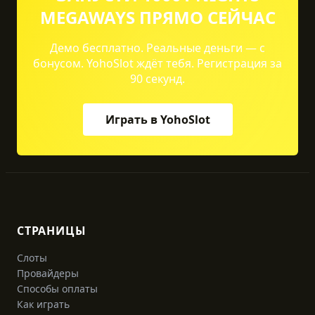
MEGAWAYS ПРЯМО СЕЙЧАС
Демо бесплатно. Реальные деньги — с
бонусом. YohoSlot ждёт тебя. Регистрация за
90 секунд.
Играть в YohoSlot
СТРАНИЦЫ
Слоты
Провайдеры
Способы оплаты
Как играть