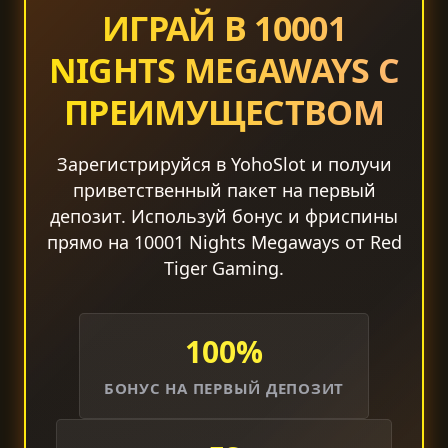
ИГРАЙ В 10001
NIGHTS MEGAWAYS С
ПРЕИМУЩЕСТВОМ
Зарегистрируйся в YohoSlot и получи
приветственный пакет на первый
депозит. Используй бонус и фриспины
прямо на 10001 Nights Megaways от Red
Tiger Gaming.
100%
БОНУС НА ПЕРВЫЙ ДЕПОЗИТ