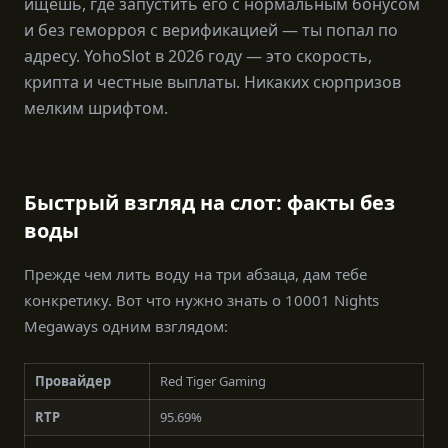
ищешь, где запустить его с нормальным бонусом
и без геморроя с верификацией — ты попал по
адресу. YohoSlot в 2026 году — это скорость,
крипта и честные выплаты. Никаких сюрпризов
мелким шрифтом.
Быстрый взгляд на слот: факты без
воды
Прежде чем лить воду на три абзаца, дам тебе
конкретику. Вот что нужно знать о 10001 Nights
Megaways одним взглядом:
Провайдер
Red Tiger Gaming
RTP
95.69%