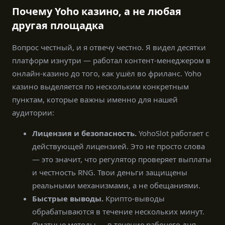
Почему Yoho казино, а не любая
другая площадка
Вопрос честный, и я отвечу честно. Я видел десятки
платформ изнутри — работал контент-менеджером в
онлайн-казино до того, как ушёл во фриланс. Yoho
казино выделяется по нескольким конкретным
пунктам, которые важны именно для нашей
аудитории:
Лицензия и безопасность.
YohoSlot работает с
действующей лицензией. Это не просто слова
— это значит, что регулятор проверяет выплаты
и честность RNG. Твои деньги защищены
реальными механизмами, а не обещаниями.
Быстрые выводы.
Крипто-выводы
обрабатываются в течение нескольких минут.
Фиатные методы — в течение рабочего дня.