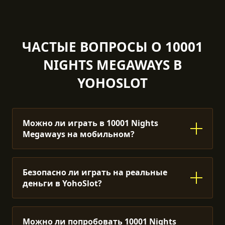
ЧАСТЫЕ ВОПРОСЫ О 10001
NIGHTS MEGAWAYS В
YOHOSLOT
Можно ли играть в 10001 Nights
Megaways на мобильном?
Да, и без каких-либо компромиссов. 10001 Nights
Megaways от Red Tiger Gaming полностью
Безопасно ли играть на реальные
оптимизирован для мобильных устройств —
деньги в YohoSlot?
iPhone, Android, планшеты. Открываешь YohoSlot
в браузере телефона, находишь слот и играешь.
YohoSlot работает с лицензией, которая обязывает
Никаких приложений скачивать не нужно. Все
платформу соблюдать стандарты честной игры и
функции, включая бонусные раунды и Megaways
Можно ли попробовать 10001 Nights
защиты игроков. RNG в слотах Red Tiger Gaming
механику, работают идентично десктопной