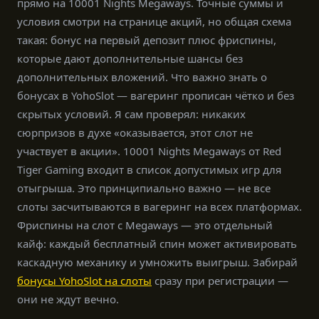
прямо на 10001 Nights Megaways. Точные суммы и
условия смотри на странице акций, но общая схема
такая: бонус на первый депозит плюс фриспины,
которые дают дополнительные шансы без
дополнительных вложений. Что важно знать о
бонусах в YohoSlot — вагеринг прописан чётко и без
скрытых условий. Я сам проверял: никаких
сюрпризов в духе «оказывается, этот слот не
участвует в акции». 10001 Nights Megaways от Red
Tiger Gaming входит в список допустимых игр для
отыгрыша. Это принципиально важно — не все
слоты засчитываются в вагеринг на всех платформах.
Фриспины на слот с Megaways — это отдельный
кайф: каждый бесплатный спин может активировать
каскадную механику и умножить выигрыш. Забирай
бонусы YohoSlot на слоты
сразу при регистрации —
они не ждут вечно.