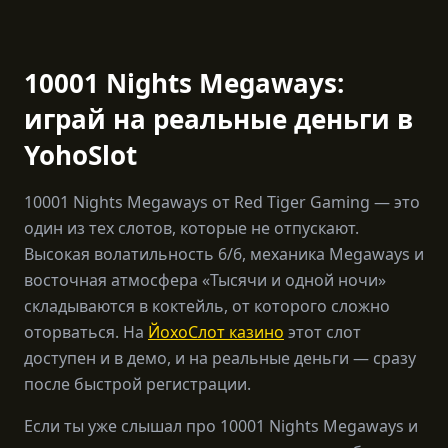
10001 Nights Megaways:
играй на реальные деньги в
YohoSlot
10001 Nights Megaways от Red Tiger Gaming — это
один из тех слотов, которые не отпускают.
Высокая волатильность 6/6, механика Megaways и
восточная атмосфера «Тысячи и одной ночи»
складываются в коктейль, от которого сложно
оторваться. На
ЙохоСлот казино
этот слот
доступен и в демо, и на реальные деньги — сразу
после быстрой регистрации.
Если ты уже слышал про 10001 Nights Megaways и