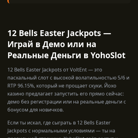
12 Bells Easter Jackpots —
Играй в Демо или на
Реальные Деньги в YohoSlot
12 Bells Easter Jackpots от VoltEnt — это
пасхальный слот с высокой волатильностью 5/6 и
RTP 96.15%, который не прощает скуки. Йохо
казино предлагает запустить его прямо сейчас:
демо без регистрации или на реальные деньги с
бонусом для новичков.
Если ты искал, где сыграть в 12 Bells Easter
Jackpots с нормальными условиями — ты на