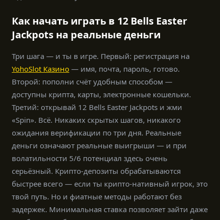
Как начать играть в 12 Bells Easter
Jackpots на реальные деньги
Три шага — и ты в игре. Первый: регистрация на
YohoSlot Казино
— имя, почта, пароль, готово.
Второй: пополни счёт удобным способом —
доступны крипта, карты, электронные кошельки.
Третий: открывай 12 Bells Easter Jackpots и жми
«Spin». Всё. Никаких скрытых шагов, никакого
ожидания верификации по три дня. Реальные
деньги означают реальные выигрыши — и при
волатильности 5/6 потенциал здесь очень
серьёзный. Крипто-депозиты обрабатываются
быстрее всего — если ты крипто-нативный игрок, это
твой путь. Но и фиатные методы работают без
задержек. Минимальная ставка позволяет зайти даже