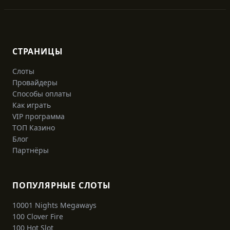
СТРАНИЦЫ
Слоты
Провайдеры
Способы оплаты
Как играть
VIP программа
ТОП Казино
Блог
Партнёры
ПОПУЛЯРНЫЕ СЛОТЫ
10001 Nights Megaways
100 Clover Fire
100 Hot Slot