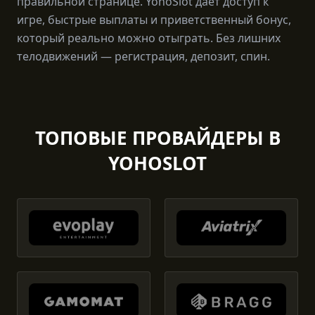
правильной странице. YohoSlot даёт доступ к
игре, быстрые выплаты и приветственный бонус,
который реально можно отыграть. Без лишних
телодвижений — регистрация, депозит, спин.
ТОПОВЫЕ ПРОВАЙДЕРЫ В
YOHOSLOT