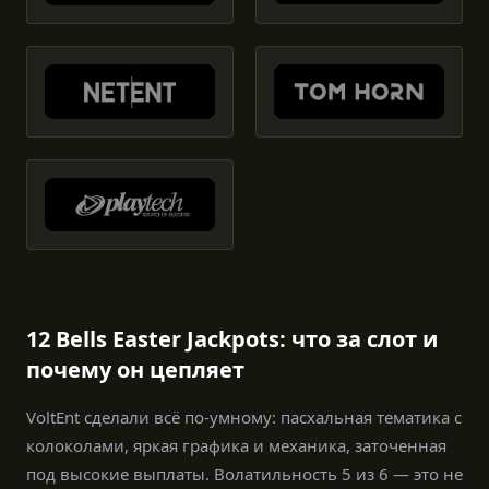
12 Bells Easter Jackpots: что за слот и
почему он цепляет
VoltEnt сделали всё по-умному: пасхальная тематика с
колоколами, яркая графика и механика, заточенная
под высокие выплаты. Волатильность 5 из 6 — это не