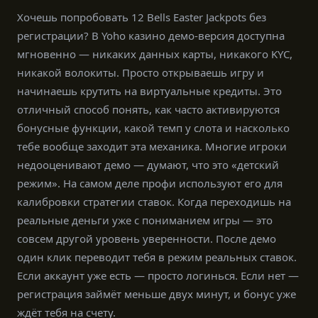
Хочешь попробовать 12 Bells Easter Jackpots без
регистрации? В Yoho казино демо-версия доступна
мгновенно — никаких данных карты, никакого KYC,
никакой волокиты. Просто открываешь игру и
начинаешь крутить на виртуальные кредиты. Это
отличный способ понять, как часто активируются
бонусные функции, какой темп у слота и насколько
тебе вообще заходит эта механика. Многие игроки
недооценивают демо — думают, что это «детский
режим». На самом деле профи используют его для
калибровки стратегии ставок. Когда переходишь на
реальные деньги уже с пониманием игры — это
совсем другой уровень уверенности. После демо
один клик переводит тебя в режим реальных ставок.
Если аккаунт уже есть — просто логинься. Если нет —
регистрация займёт меньше двух минут, и бонус уже
ждёт тебя на счету.