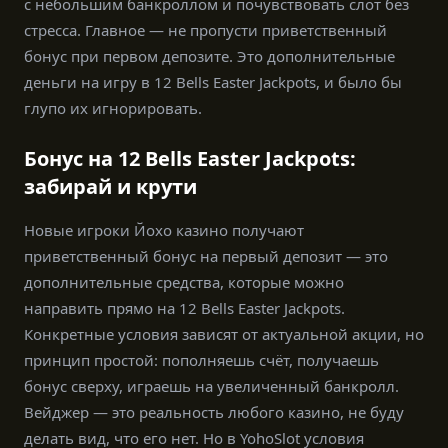
с небольшим банкроллом и почувствовать слот без
стресса. Главное — не пропусти приветственный
бонус при первом депозите. Это дополнительные
деньги на игру в 12 Bells Easter Jackpots, и было бы
глупо их игнорировать.
Бонус на 12 Bells Easter Jackpots:
забирай и крути
Новые игроки Йохо казино получают
приветственный бонус на первый депозит — это
дополнительные средства, которые можно
направить прямо на 12 Bells Easter Jackpots.
Конкретные условия зависят от актуальной акции, но
принцип простой: пополняешь счёт, получаешь
бонус сверху, играешь на увеличенный банкролл.
Вейджер — это реальность любого казино, не буду
делать вид, что его нет. Но в YohoSlot условия