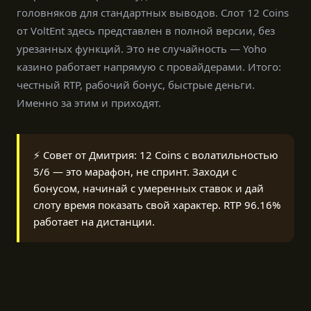
головняков для стандартных выводов. Слот 12 Coins
от VoltEnt здесь представлен в полной версии, без
урезанных функций. Это не случайность — Yoho
казино работает напрямую с провайдерами. Итого:
честный RTP, рабочий бонус, быстрые деньги.
Именно за этим и приходят.
⚡ Совет от Дмитрия: 12 Coins с волатильностью
5/6 — это марафон, не спринт. Заходи с
бонусом, начинай с умеренных ставок и дай
слоту время показать свой характер. RTP 96.16%
работает на дистанции.