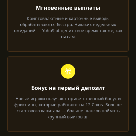
Мгновенные выплаты
Криптовалютные и карточные выводы
обрабатываются быстро. Никаких недельных
ожиданий — YohoSlot ценит твоё время так же, как
ты сам.
🎁
Бонус на первый депозит
Новые игроки получают приветственный бонус и
фриспины, которые работают на 12 Coins. Больше
стартового капитала — больше шансов поймать
крупный выигрыш.