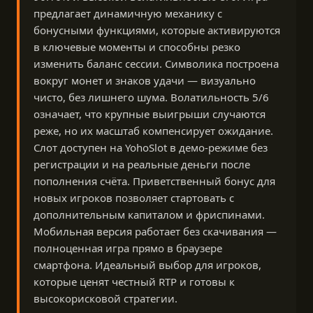
предлагает динамичную механику с
бонусными функциями, которые активируются
в ключевые моменты и способны резко
изменить баланс сессии. Символика построена
вокруг монет и знаков удачи — визуально
чисто, без лишнего шума. Волатильность 5/6
означает, что крупные выигрыши случаются
реже, но их масштаб компенсирует ожидание.
Слот доступен на YohoSlot в демо-режиме без
регистрации и на реальные деньги после
пополнения счёта. Приветственный бонус для
новых игроков позволяет стартовать с
дополнительным капиталом и фриспинами.
Мобильная версия работает без скачивания —
полноценная игра прямо в браузере
смартфона. Идеальный выбор для игроков,
которые ценят честный RTP и готовы к
высокорисковой стратегии.