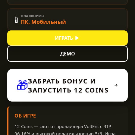
ПЛАТФОРМЫ
📱
ПК, Мобильный
ИГРАТЬ
ДЕМО
ЗАБРАТЬ БОНУС И
🎁
ЗАПУСТИТЬ 12 COINS
ОБ ИГРЕ
12 Coins — слот от провайдера VoltEnt с RTP
96.16% и высокой волатильностью 5/6. Игра