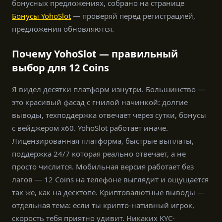
бонусных предложениях, собрано на странице
Бонусы YohoSlot
— проверяй перед регистрацией,
предложения обновляются.
Почему YohoSlot — правильный
выбор для 12 Coins
Я видел десятки платформ изнутри. Большинство —
это красивый фасад с гнилой начинкой: долгие
выводы, техподдержка отвечает через сутки, бонусы
с вейджером x60. YohoSlot работает иначе.
Лицензированная платформа, быстрые выплаты,
поддержка 24/7 которая реально отвечает, а не
просто числится. Мобильная версия работает без
лагов — 12 Coins на телефоне выглядит и ощущается
так же, как на десктопе. Криптовалютные выводы —
отдельная тема: если ты крипто-нативный игрок,
скорость тебя приятно удивит. Никаких KYC-