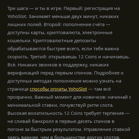
Три шага — и ты в игре. Первый: регистрация на
YohoSlot. Занимает меньше двух минут, никаких
лишних полей. Второй: пополнение счёта —
доступны карты, криптовалюта, электронные
кошельки. Криптовалютные депозиты
обрабатываются быстрее всего, если тебе важна
скорость. Третий: открываешь 12 Coins и начинаешь.
Всё. Никаких звонков в поддержку, никаких
верификаций перед первым спином. Подробнее о
доступных методах пополнения можно узнать на
странице
способы оплаты YohoSlot
— там всё
прозрачно. Важный момент для новичков: начинай с
минимальной ставки, почувствуй ритм слота.
Высокая волатильность 12 Coins требует терпения —
не сливай банкролл в первые десять спинов в
погоне за быстрым результатом. Управление ставкой
здесь важнее, чем в большинстве других слотов.