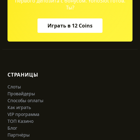
первого депозита с бонусом. YohoSlot готов.
Ты?
Играть в 12 Coins
СТРАНИЦЫ
Слоты
Провайдеры
Способы оплаты
Как играть
VIP программа
ТОП Казино
Блог
Партнёры