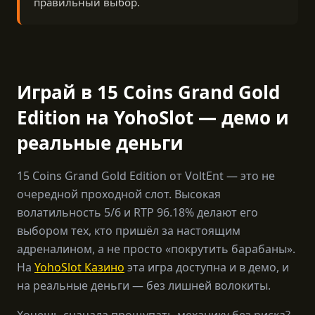
правильный выбор.
Играй в 15 Coins Grand Gold
Edition на YohoSlot — демо и
реальные деньги
15 Coins Grand Gold Edition от VoltEnt — это не
очередной проходной слот. Высокая
волатильность 5/6 и RTP 96.18% делают его
выбором тех, кто пришёл за настоящим
адреналином, а не просто «покрутить барабаны».
На
YohoSlot Казино
эта игра доступна и в демо, и
на реальные деньги — без лишней волокиты.
Хочешь сначала прощупать механику без риска?