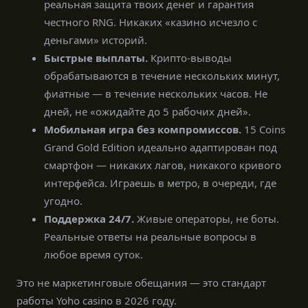
реальная защита твоих денег и гарантия
честного RNG. Никаких «казино исчезло с
деньгами» историй.
Быстрые выплаты.
Крипто-выводы
обрабатываются в течение нескольких минут,
фиатные — в течение нескольких часов. Не
дней, не «ожидайте до 5 рабочих дней».
Мобильная игра без компромиссов.
15 Coins
Grand Gold Edition идеально адаптирован под
смартфон — никаких лагов, никакого кривого
интерфейса. Играешь в метро, в очереди, где
угодно.
Поддержка 24/7.
Живые операторы, не боты.
Реальные ответы на реальные вопросы в
любое время суток.
Это не маркетинговые обещания — это стандарт
работы Yoho casino в 2026 году.