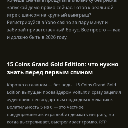
Запускай демо прямо сейчас. Готов к реальной
игре с шансом на крупный выигрыш?
Регистрируйся в Yoho casino за пару минут и
забирай приветственный бонус. Всё просто — как
и должно быть в 2026 году.
15 Coins Grand Gold Edition: что нужно
знать перед первым спином
Коротко о главном — без воды. 15 Coins Grand Gold
Edition выпущен провайдером VoltEnt и сразу зацепил
аудиторию нестандартным подходом к механике.
Волатильность 5 из 6 — это честное
предупреждение: игра любит держать интригу, но
когда выстреливает, выстреливает громко. RTP