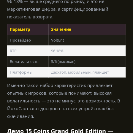
96.18% — выше среднего по рынку, и это не
маркетинговая цифра, а сертифицированный
показатель возврата.
Параметр
Значение
Провайдер
VoltEnt
RTP
96.18%
Волатильность
5/6 (высокая)
Платформы
Десктоп, мобильный, планшет
Именно такой набор характеристик привлекает
опытных игроков, которые понимают: высокая
волатильность — это не минус, это возможность. В
ЙохоСлот слот доступен на всех устройствах без
скачивания.
Демо 15 Coins Grand Gold Edition —