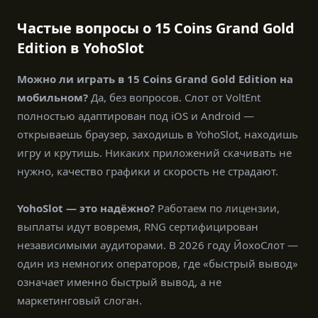
Частые вопросы о 15 Coins Grand Gold
Edition в YohoSlot
Можно ли играть в 15 Coins Grand Gold Edition на
мобильном?
Да, без вопросов. Слот от VoltEnt
полностью адаптирован под iOS и Android —
открываешь браузер, заходишь в YohoSlot, находишь
игру и крутишь. Никаких приложений скачивать не
нужно, качество графики и скорость не страдают.
YohoSlot — это надёжно?
Работаем по лицензии,
выплаты идут вовремя, RNG сертифицирован
независимыми аудиторами. В 2026 году ЙохоСлот —
один из немногих операторов, где «быстрый вывод»
означает именно быстрый вывод, а не
маркетинговый слоган.