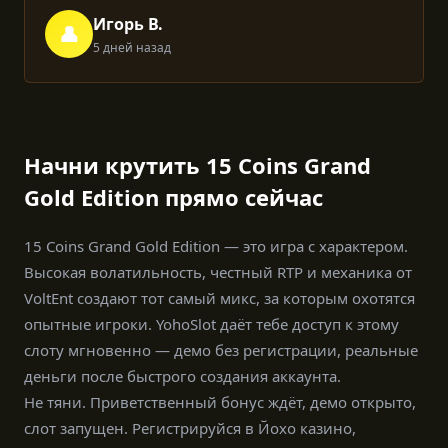
Игорь В.
👤
5 дней назад
Начни крутить 15 Coins Grand
Gold Edition прямо сейчас
15 Coins Grand Gold Edition — это игра с характером.
Высокая волатильность, честный RTP и механика от
VoltEnt создают тот самый микс, за которым охотятся
опытные игроки. YohoSlot даёт тебе доступ к этому
слоту мгновенно — демо без регистрации, реальные
деньги после быстрого создания аккаунта.
Не тяни. Приветственный бонус ждёт, демо открыто,
слот запущен. Регистрируйся в Йохо казино,