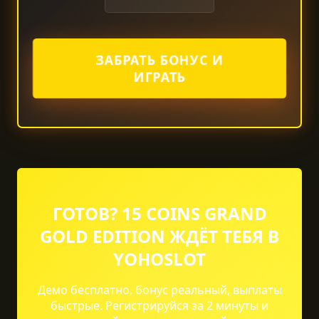
ЗАБРАТЬ БОНУС И
ИГРАТЬ
ГОТОВ? 15 COINS GRAND
GOLD EDITION ЖДЁТ ТЕБЯ В
YOHOSLOT
Демо бесплатно, бонус реальный, выплаты
быстрые. Регистрируйся за 2 минуты и